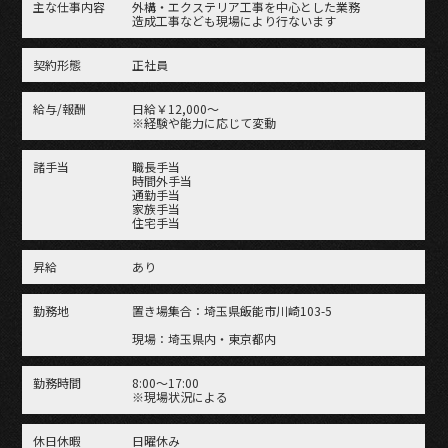
主な仕事内容
外構・エクステリア工事を中心とした業務
造成工事なども現場により行ないます
契約形態
正社員
給与/報酬
日給￥12,000～
※経験や能力に応じて変動
諸手当
職長手当
時間外手当
通勤手当
家族手当
住宅手当
昇給
あり
勤務地
置き場集合：埼玉県飯能市川崎103-5
現場：埼玉県内・東京都内
勤務時間
8:00～17:00
※現場状況による
休日休暇
日曜休み