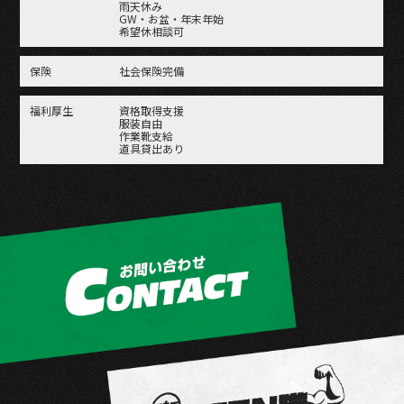
雨天休み
GW・お盆・年末年始
希望休相談可
保険
社会保険完備
福利厚生
資格取得支援
服装自由
作業靴支給
道具貸出あり