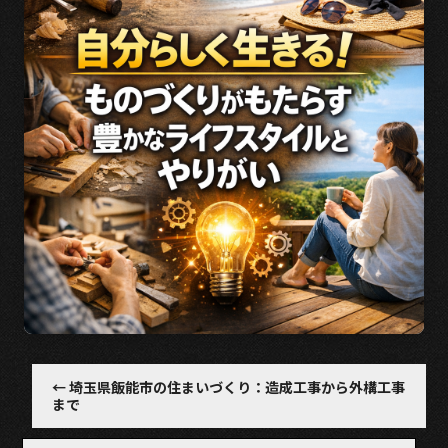
b
o
o
k
←
埼玉県飯能市の住まいづくり：造成工事から外構工事
まで