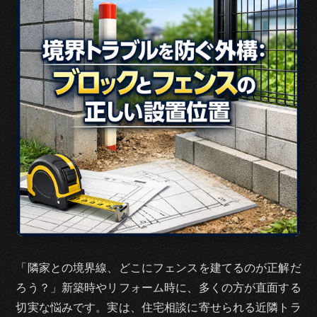
b
o
o
k
「隣家との境界線、どこにフェンスを建てるのが正解だ
ろう？」新築時やリフォーム時に、多くの方が直面する
切実な悩みです。実は、住宅相談に寄せられる近隣トラ