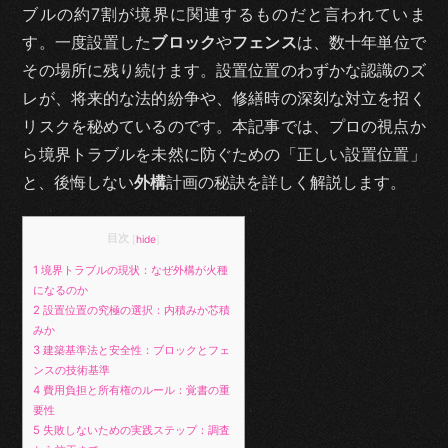
ブルの約7割が境界に関連するものだと言われていま
す。一度設置した
ブロック
や
フェンス
は、数十年単位で
その場所に残り続けます。設置位置のわずかな認識のズ
レが、将来的な法的紛争や、修繕時の深刻な対立を招く
リスクを秘めているのです。本記事では、プロの視点か
ら境界トラブルを未然に防ぐための「正しい設置位置」
と、後悔しない
外構
計画の秘訣を詳しく解説します。
目次
[
hide
]
1
境界トラブルの現状：なぜ外構が火種
になるのか
2
設置位置の究極の選択：内積みか芯積
みか
3
建築基準法と安全性：ブロックとフェ
ンスの技術基準
4
費用負担と所有権のルール：覚書の重
要性
5
失敗しないための実践ステップ：調査