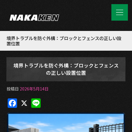
境界トラブルを防ぐ外構：ブロックとフェンスの正しい設
置位置
境界トラブルを防ぐ外構：ブロックとフェンス
の正しい設置位置
投稿日
2026年5月14日
F
X
Li
a
n
c
e
e