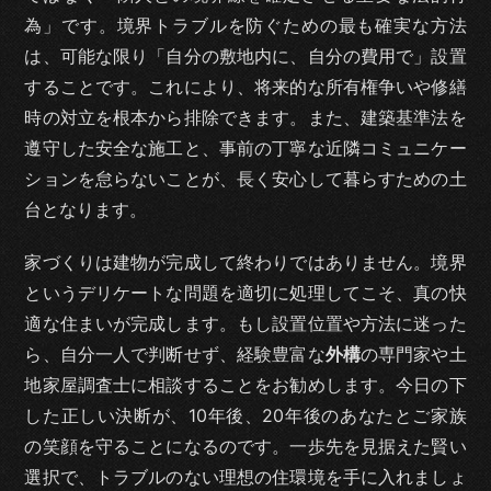
為」です。境界トラブルを防ぐための最も確実な方法
は、可能な限り「自分の敷地内に、自分の費用で」設置
することです。これにより、将来的な所有権争いや修繕
時の対立を根本から排除できます。また、建築基準法を
遵守した安全な施工と、事前の丁寧な近隣コミュニケー
ションを怠らないことが、長く安心して暮らすための土
台となります。
家づくりは建物が完成して終わりではありません。境界
というデリケートな問題を適切に処理してこそ、真の快
適な住まいが完成します。もし設置位置や方法に迷った
ら、自分一人で判断せず、経験豊富な
外構
の専門家や土
地家屋調査士に相談することをお勧めします。今日の下
した正しい決断が、10年後、20年後のあなたとご家族
の笑顔を守ることになるのです。一歩先を見据えた賢い
選択で、トラブルのない理想の住環境を手に入れましょ