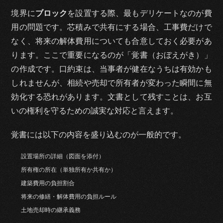
境界に
ブロック
を設置する際、最もデリケートなのが費
用の問題です。芯積みで共有にする場合、工事費だけで
なく、将来の解体費用についても合意しておく必要があ
ります。ここで重要になるのが「覚書（おぼえがき）」
の作成です。口約束は、当事者が健在なうちは有効かも
しれませんが、相続や売却で所有者が変わった瞬間に無
効化する恐れがあります。文書として残すことは、お互
いの権利を守るための誠実な対応と言えます。
覚書には以下の内容を盛り込むのが一般的です。
設置場所の詳細（図面を添付）
所有権の所在（単独所有か共有か）
建築費用の負担割合
将来の修繕・解体費用の負担ルール
土地売却時の継承義務