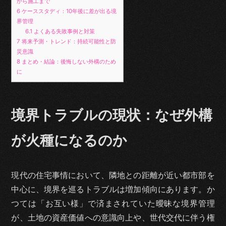
から施工まで
6
ケーススタディ：10年後に差が出る境
界管理
6.1
よくある失敗事例と対策
7
将来予測・トレンド：持続可能性と防
災意識
8
まとめ・結論：後悔しない外構のため
に
境界トラブルの現状：なぜ外構
が火種になるのか
現代の住宅事情において、隣地との距離が近い都市部を
中心に、境界を巡るトラブルは増加傾向にあります。か
つては「お互い様」で済まされていた曖昧な境界管理
が、土地の資産価値への意識向上や、世代交代に伴う権