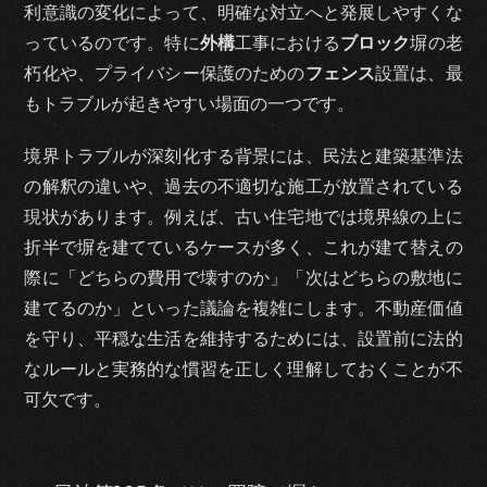
利意識の変化によって、明確な対立へと発展しやすくな
っているのです。特に
外構
工事における
ブロック
塀の老
朽化や、プライバシー保護のための
フェンス
設置は、最
もトラブルが起きやすい場面の一つです。
境界トラブルが深刻化する背景には、民法と建築基準法
の解釈の違いや、過去の不適切な施工が放置されている
現状があります。例えば、古い住宅地では境界線の上に
折半で塀を建てているケースが多く、これが建て替えの
際に「どちらの費用で壊すのか」「次はどちらの敷地に
建てるのか」といった議論を複雑にします。不動産価値
を守り、平穏な生活を維持するためには、設置前に法的
なルールと実務的な慣習を正しく理解しておくことが不
可欠です。