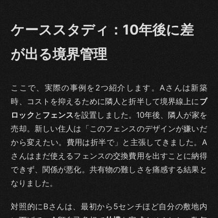
ケーススタディ：10年後に差
が出る境界管理
ここで、実際の事例を2つ紹介します。Aさんは新築
時、コストを抑えるために隣人と折半して境界線上に
ブ
ロック
と
フェンス
を設置しました。10年後、隣人が家を
売却。新しい住人は「このフェンスのデザインが嫌いだ
から変えたい。費用は折半で」と主張してきました。A
さんはまだ使えるフェンスの交換費用を出すことに納得
できず、関係が悪化。共有物の難しさを痛感する結果と
なりました。
対照的にBさんは、最初から5センチほど自分の敷地内