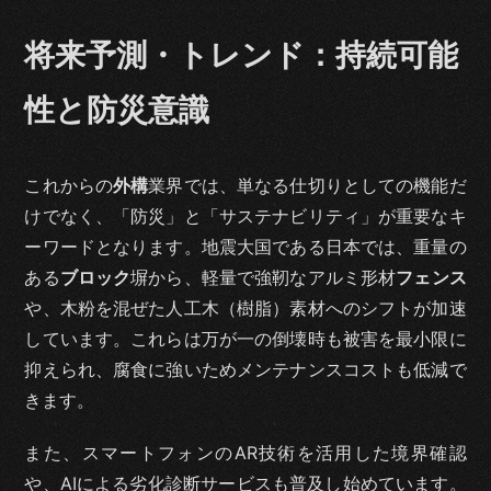
将来予測・トレンド：持続可能
性と防災意識
これからの
外構
業界では、単なる仕切りとしての機能だ
けでなく、「防災」と「サステナビリティ」が重要なキ
ーワードとなります。地震大国である日本では、重量の
ある
ブロック
塀から、軽量で強靭なアルミ形材
フェンス
や、木粉を混ぜた人工木（樹脂）素材へのシフトが加速
しています。これらは万が一の倒壊時も被害を最小限に
抑えられ、腐食に強いためメンテナンスコストも低減で
きます。
また、スマートフォンのAR技術を活用した境界確認
や、AIによる劣化診断サービスも普及し始めています。