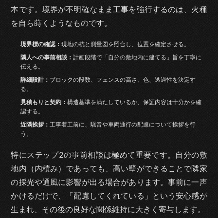
本です。境界が不明確なまま工事を強行するのは、火種
を自ら蒔くようなものです。
境界標の確認：
現地の杭と測量図を照合し、位置を確定させる。
隣人への事前相談：
計画段階で「自分の敷地内に建てる」旨を丁寧に
伝える。
詳細設計：
ブロックの段数、フェンスの高さ、色、透過性を決定す
る。
見積もりと契約：
構造基準を満たしているか、保証内容は十分かを確
認する。
近隣挨拶：
工事着工前に、騒音や車両通行の配慮について挨拶を行
う。
特にステップ2の事前相談は極めて重要です。自分の敷
地内（内積み）であっても、高い壁ができることで隣家
の採光や通風に影響が出る場合があります。事前に一声
かけるだけで、「配慮してくれている」という安心感が
生まれ、その後の良好な関係維持に大きく寄与します。