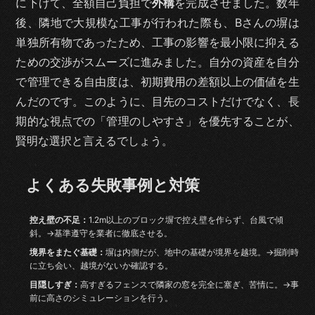
に下げて、全額自己負担で
外構
を完成させました。数年
後、隣地で大規模な工事が行われた際も、Bさんの塀は
単独所有物であったため、工事の影響を最小限に抑える
ための交渉がスムーズに進みました。自分の資産を自分
で管理できる自由度は、初期費用の差額以上の価値を生
んだのです。このように、目先のコストだけでなく、長
期的な視点での「管理のしやすさ」を優先することが、
賢明な選択と言えるでしょう。
よくある失敗事例と対策
控え壁の不足：
1.2m以上のブロック塀で控え壁を作らず、台風で傾
斜。→基準遵守を業者に徹底させる。
境界をまたぐ基礎：
塀は内側だが、地中の基礎が境界を越境。→掘削時
に立ち会い、越境がないか確認する。
目隠しすぎ：
高すぎるフェンスで隣家の窓を完全に塞ぎ、苦情に。→事
前に高さのシミュレーションを行う。