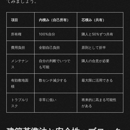
てみましょう。
項目
内積み（自己所有）
芯積み（共有）
所有権
100%自分
隣人と50%ずつ共有
費用負担
全額自己負担
原則として折半
メンテナン
自分の判断でいつで
隣人の合意が必要
ス
も可能
有効敷地面
数センチ減少する
最大限に活用できる
積
トラブルリ
非常に低い
将来的に高まる可能性
スク
がある