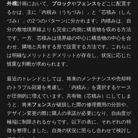
外構
計画において、
ブロック
や
フェンス
をどこに配置す
るかは、主に「内積み（うちづみ）」と「芯積み（しん
づみ）」の2つのパターンに分かれます。内積みは、自
分の敷地境界線よりも完全に内側に構造物を収める方法
です。一方、芯積みは境界線の中心に構造物の中心を合
わせ、隣地と共有する形で設置する方法です。これらに
は明確なメリットとデメリットが存在し、状況に応じた
慎重な判断が求められます。
最近のトレンドとしては、将来のメンテナンスや売却時
のトラブル回避を考慮し、「内積み」を選択するケース
が圧倒的に増えています。共有物（芯積み）にしてしま
うと、将来
フェンス
が破損した際の修理費用の分担や、
デザイン変更の際に隣人の承諾が必要になり、自由度が
極端に制限されるからです。以下の表に、それぞれの特
徴を整理しました。自身の状況に照らし合わせて検討し