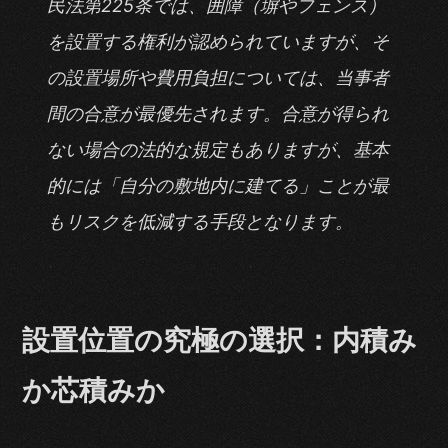
民法第225条では、囲障（塀やフェンス）
を設置する権利が認められていますが、そ
の設置場所や費用負担については、当事者
間の合意が最優先されます。合意が得られ
ない場合の法的な規定もありますが、基本
的には「自分の敷地内に建てる」ことが最
もリスクを低減する手段となります。
設置位置の究極の選択：内積み
か芯積みか