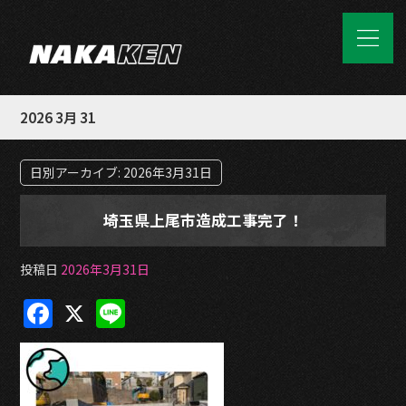
2026 3月 31
日別アーカイブ:
2026年3月31日
埼玉県上尾市造成工事完了！
投稿日
2026年3月31日
F
X
Li
a
n
c
e
e