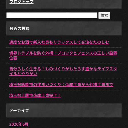
ブログトップ
最近の投稿
適度なお酒で新入社員もリラックスして交流をたのしむ
境界トラブルを防ぐ外構：ブロックとフェンスの正しい設置
位置
自分らしく生きる！ものづくりがもたらす豊かなライフスタ
イルとやりがい
埼玉県飯能市の住まいづくり：造成工事から外構工事まで
埼玉県上尾市造成工事完了！
アーカイブ
2026年6月